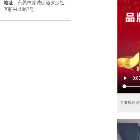
地址：
东莞市莞城街道罗沙社
区新兴北路7号
企业视频展