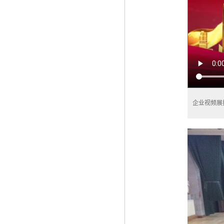
企业视频展