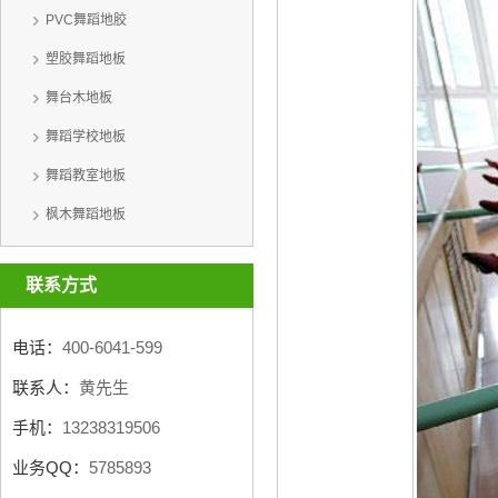
PVC舞蹈地胶
塑胶舞蹈地板
舞台木地板
舞蹈学校地板
舞蹈教室地板
枫木舞蹈地板
联系方式
电话：
400-6041-599
联系人：
黄先生
手机：
13238319506
业务QQ：
5785893