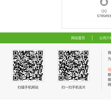
QQ
5785893
网站首页
公司介
联
邮
网
扫描手机网站
扫一扫手机名片