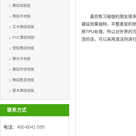
舞蹈地板胶
喜欢练习瑜伽的朋友很
舞蹈木地板
铺设效果独特，平整柔软的
实木舞蹈地板
用TPU处理，所以对外界的
PVC舞蹈地胶
渍的话，可以采用清洁剂进
塑胶舞蹈地板
舞台木地板
舞蹈学校地板
舞蹈教室地板
枫木舞蹈地板
联系方式
电话：
400-6041-599