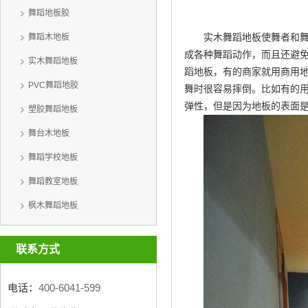
舞蹈地板胶
实木舞蹈地板使舞者和
舞蹈木地板
成各种舞蹈动作，而且还避
实木舞蹈地板
蹈地板，有的商家就用商用地
PVC舞蹈地胶
舞时很容易摔倒。比如有的
弹性，但是因为地板的表面
塑胶舞蹈地板
舞台木地板
舞蹈学校地板
舞蹈教室地板
枫木舞蹈地板
联系方式
电话：
400-6041-599