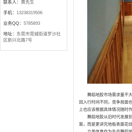
联系人：
黄先生
手机：
13238319506
业务QQ：
5785893
地址：
东莞市莞城街道罗沙社
区新兴北路7号
舞蹈地胶市场需求量不
因入行时间不同，竞争局面
上也应该根据具体情况随时
舞蹈地胶从旧时代发展
案，而是更讲究地板表面花
立美体育作为生产舞蹈