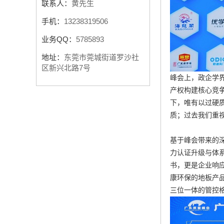
联系人：
黄先生
手机：
13238319506
业务QQ：
5785893
地址：
东莞市莞城街道罗沙社
区新兴北路7号
峰会上，政企学
产权构建核心竞
下，唯有以过硬
质；过去我们重
基于峰会带来的深
力认证升级与体
书，更是企业响应
康环保的地板产品
三位一体的管控