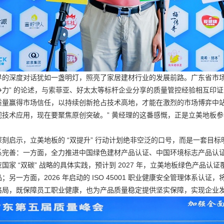
界的深度对话犹如一盏明灯，照亮了家居建材行业的发展前路。广东省市场
争力” 的论述，与索菲亚、好太太等标杆企业分享的质量管控经验相互印
质量赢得市场信任，以持续创新抢占技术高地，才能在激烈的市场博弈中站
视技术应用，现在要聚焦原创突破。” 黄经理的这番感慨，正是立美地板
刻启示，立美地板的 “双提升” 行动计划绝非空泛的口号，而是一套目
系完善：一方面，全力推进中国绿色建材产品认证、中国环境标志产品认
国家 “双碳” 战略的具体实践，预计到 2027 年，立美地板绿色产品认证
；另一方面，2026 年启动的 ISO 45001 职业健康安全管理体系认
格局，既保障员工职业健康，也为产品质量稳定提供坚实保障，实现企业