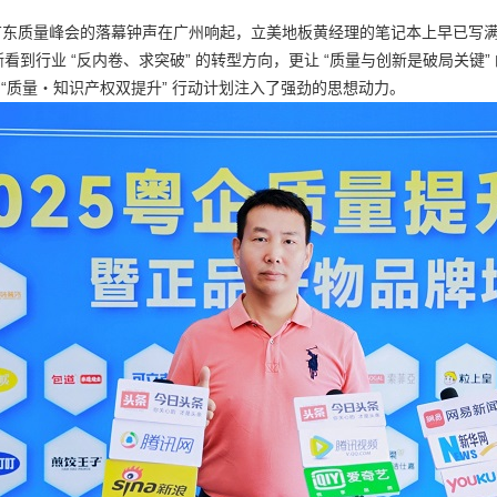
五届广东质量峰会的落幕钟声在广州响起，立美地板黄经理的笔记本上早已
看到行业 “反内卷、求突破” 的转型方向，更让 “质量与创新是破局关键
27 年 “质量・知识产权双提升” 行动计划注入了强劲的思想动力。