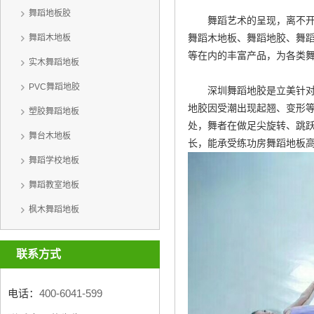
舞蹈地板胶
舞蹈艺术的呈现，离不开专
舞蹈木地板、舞蹈地胶、舞蹈
舞蹈木地板
等在内的丰富产品，为各类
实木舞蹈地板
PVC舞蹈地胶
深圳舞蹈地胶是立美针
地胶因受潮出现起翘、变形等
塑胶舞蹈地板
处，舞者在做足尖旋转、跳
舞台木地板
长，能承受练功房舞蹈地板
舞蹈学校地板
舞蹈教室地板
枫木舞蹈地板
联系方式
电话：
400-6041-599