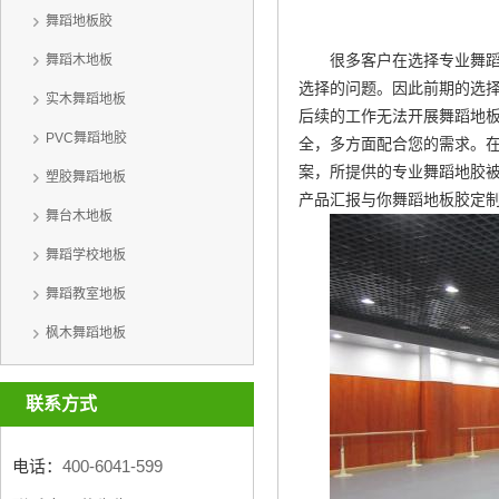
舞蹈地板胶
很多客户在选择专业舞
舞蹈木地板
选择的问题。因此前期的选
实木舞蹈地板
后续的工作无法开展
舞蹈地
PVC舞蹈地胶
全，多方面配合您的需求。
案，所提供的专业舞蹈地胶
塑胶舞蹈地板
产品汇报与你
舞蹈地板胶定
舞台木地板
舞蹈学校地板
舞蹈教室地板
枫木舞蹈地板
联系方式
电话：
400-6041-599