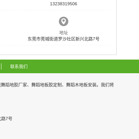
13238319506
地址
东莞市莞城街道罗沙社区新兴北路7号
联系我们
莞舞蹈地胶厂家
、
舞蹈地板胶定制
、
舞蹈木地板安装
。我们将
99
北路7号