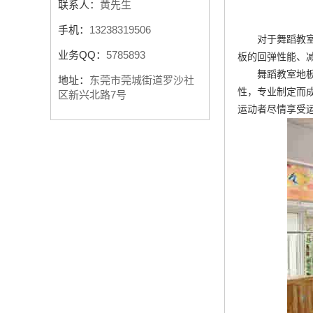
联系人：
黄先生
手机：
13238319506
对于舞蹈教
业务QQ：
5785893
板的回弹性能、
舞蹈教室地
地址：
东莞市莞城街道罗沙社
性，专业制定而
区新兴北路7号
运动者尽情享受