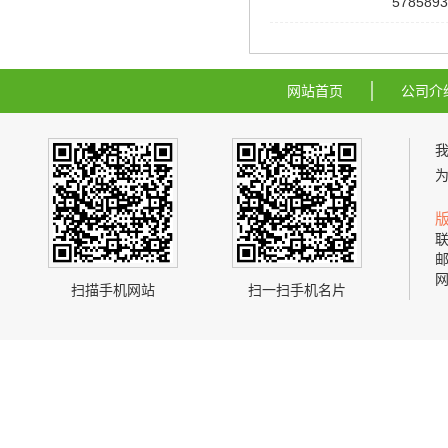
5785893
网站首页
公司介
联
邮
网
扫描手机网站
扫一扫手机名片