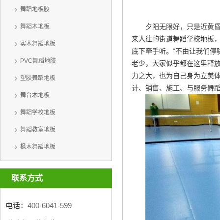
舞蹈地板胶
夕阳无限好，只是近黄
舞蹈木地板
来人往的街道
舞蹈学校地板
实木舞蹈地板
底下牵手听。”不由让我们
PVC舞蹈地胶
老少，大家似乎都在这里释
力之大，也为自己身为立美
塑胶舞蹈地板
计、销售、施工、与服务
舞
舞台木地板
舞蹈学校地板
舞蹈教室地板
枫木舞蹈地板
联系方式
电话：
400-6041-599