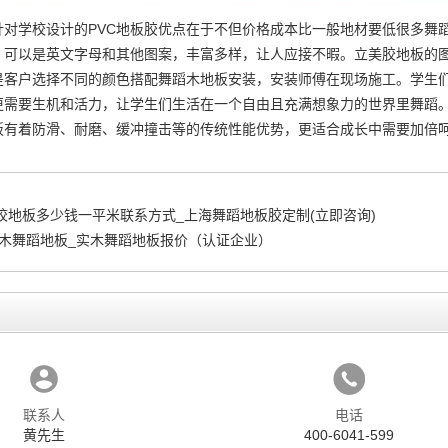
针对学校设计的PVC地板胶优点在于不但价格成本比一般地材要低很多
舞
，可以是英文字母和其他图案，丰富多样，让人应接不暇。立美胶地板的
是客户选择不同的颜色搭配
舞蹈木地板安装
，安装师傅在现场施工。学生
更需要生机和活力，让学生们生活在一个自由且充满想象力的世界里舞蹈
板有着防滑、耐磨、缓冲撞击等的传统性能优势，更适合成长中需要加倍
校地板多少钱一平米联系方式_上海舞蹈地板胶定制(立即咨询)
实木舞蹈地板_实木舞蹈地板报价（认证企业）
联系人
电话
黄先生
400-6041-599