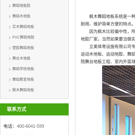
舞蹈地板胶
枫木舞蹈地板系统是一
舞蹈木地板
耐用、维护简单方便的特点
实木舞蹈地板
因为枫木比较偏中性，
PVC舞蹈地胶
地胶厂家
，当然如果要当做
立美体育设施有限公司专
塑胶舞蹈地板
运动木地板、运动地胶、舞蹈
舞台木地板
院舞台地板工程、室内外篮
舞蹈学校地板
舞蹈教室地板
枫木舞蹈地板
联系方式
电话：
400-6041-599