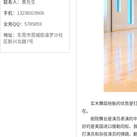
联系人：
黄先生
手机：
13238319506
业务QQ：
5785893
地址：
东莞市莞城街道罗沙社
区新兴北路7号
实木舞蹈地板的优势是
在。
剧院舞台是演员表演的
好的是美国进口俄勒冈松、
打演员和杂技演员的弹跳、