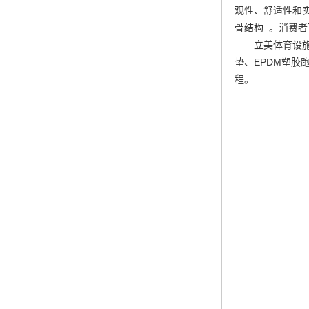
观性、舒适性和
骨结构 。消费
立美体育设
垫、EPDM塑
程。