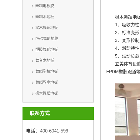
舞蹈地板胶
枫木舞蹈地
舞蹈木地板
1、吸收力性
实木舞蹈地板
2、标准变形
PVC舞蹈地胶
3、变形控制
4、滑动特
塑胶舞蹈地板
5、滚动负载
舞台木地板
立美体育设
EPDM塑胶跑
舞蹈学校地板
舞蹈教室地板
枫木舞蹈地板
联系方式
电话：
400-6041-599