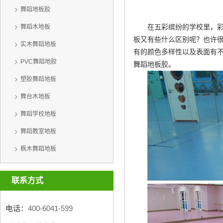
舞蹈地板胶
在五彩缤纷的学校里，彩
舞蹈木地板
板又有些什么区别呢？也许
实木舞蹈地板
有的颜色多样性以及表面有
PVC舞蹈地胶
舞蹈地板胶
。
塑胶舞蹈地板
舞台木地板
舞蹈学校地板
舞蹈教室地板
枫木舞蹈地板
联系方式
电话：
400-6041-599