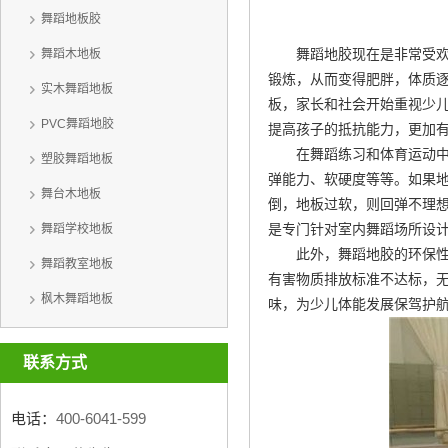
舞蹈地板胶
舞蹈地胶现在是非常受
舞蹈木地板
锻炼，从而变得肥胖，体质
实木舞蹈地板
板
，家长和社会开始重视少
PVC舞蹈地胶
提高孩子的抵抗能力，更加
在舞蹈练习和体育运动
塑胶舞蹈地板
弹能力、软硬度等等。如果
舞台木地板
倒，地板过软，则回弹不理
是专门针对室内舞蹈场所设
舞蹈学校地板
此外，舞蹈地胶的环保
舞蹈教室地板
有害物质排放标准不达标，
枫木舞蹈地板
味，为少儿体能发展保驾护
联系方式
电话：
400-6041-599