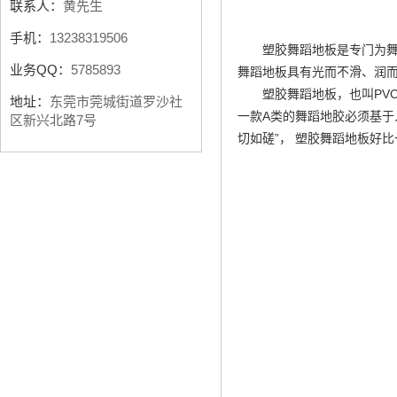
联系人：
黄先生
手机：
13238319506
塑胶舞蹈地板是专门为舞
业务QQ：
5785893
舞蹈地板具有光而不滑、润
塑胶舞蹈地板，也叫PV
地址：
东莞市莞城街道罗沙社
一款A类的舞蹈地胶必须基于
区新兴北路7号
切如磋”， 塑胶舞蹈地板好