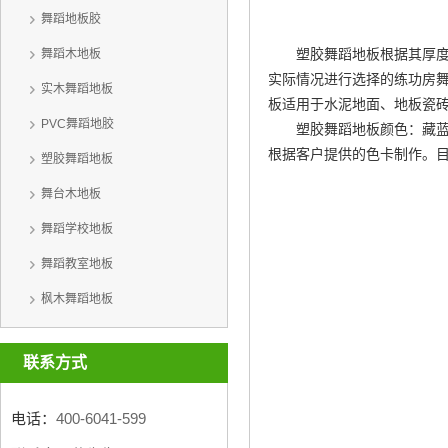
舞蹈地板胶
塑胶舞蹈地板根据其厚度
舞蹈木地板
实际情况进行选择的
练功房
实木舞蹈地板
板适用于水泥地面、地板瓷
PVC舞蹈地胶
塑胶舞蹈地板颜色：藏
根据客户提供的色卡制作。
塑胶舞蹈地板
舞台木地板
舞蹈学校地板
舞蹈教室地板
枫木舞蹈地板
联系方式
电话：
400-6041-599