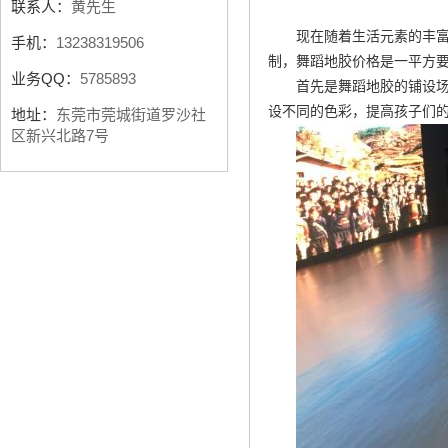
联系人：
黄先生
现在随着生活元素的丰
手机：
13238319506
制
，舞蹈地胶价格是一平方
业务QQ：
5785893
首先是舞蹈地胶的铺设
设不同的色彩，提高孩子们
地址：
东莞市莞城街道罗沙社
区新兴北路7号