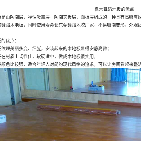
枫木舞蹈地板的优点
板是由防潮层，弹性吸震层，防潮夹板层，面板层组成的一种具有高吸震
害
舞蹈木地板
，同时使用寿命长
东莞舞蹈地胶厂家
，不易吸潮变形，外观
板的优点：
板纹理美丽多变、细腻，安装起来的木地板显得安静高雅；
板在材质上韧性佳，软硬适中，做成木地板很实用;
板颜色比较强，适合年轻人对简约现代风格的追求，可以让房间看起来整