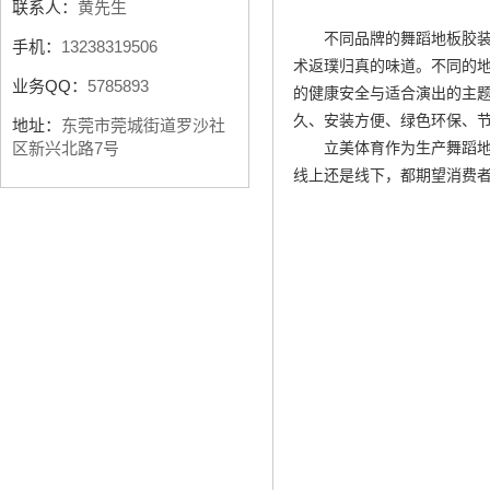
联系人：
黄先生
不同品牌的舞蹈地板胶
手机：
13238319506
术返璞归真的味道。不同的
业务QQ：
5785893
的健康安全与适合演出的主
久、安装方便、绿色环保、
地址：
东莞市莞城街道罗沙社
立美体育作为生产舞蹈
区新兴北路7号
线上还是线下，都期望消费