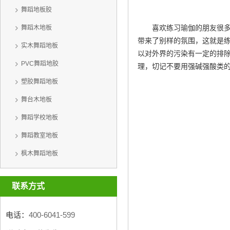
舞蹈地板胶
喜欢练习瑜伽的朋友很
舞蹈木地板
带来了别样的氛围，这就是
实木舞蹈地板
以对外界的污染有一定的排
PVC舞蹈地胶
理，切记不要用强碱强酸类
塑胶舞蹈地板
舞台木地板
舞蹈学校地板
舞蹈教室地板
枫木舞蹈地板
联系方式
电话：
400-6041-599