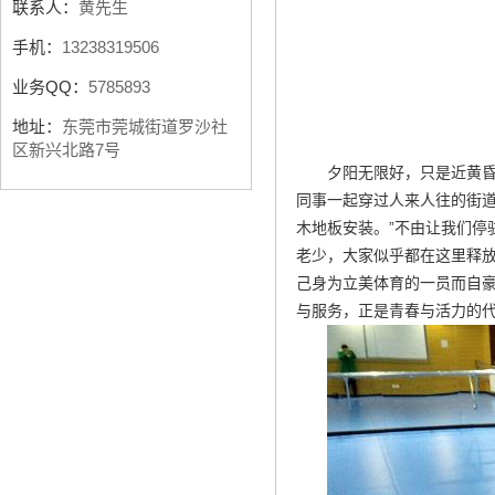
联系人：
黄先生
手机：
13238319506
业务QQ：
5785893
地址：
东莞市莞城街道罗沙社
区新兴北路7号
夕阳无限好，只是近黄
同事一起穿过人来人往的街
木地板安装
。”不由让我们
老少，大家似乎都在这里释
己身为立美体育的一员而自
与服务，正是青春与活力的