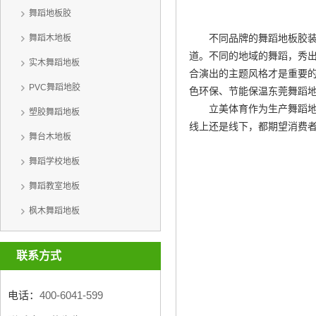
舞蹈地板胶
不同品牌的舞蹈地板胶
舞蹈木地板
道。不同的地域的舞蹈，秀
实木舞蹈地板
合演出的主题风格才是重要
PVC舞蹈地胶
色环保、节能保温
东莞舞蹈
立美体育作为生产舞蹈
塑胶舞蹈地板
线上还是线下，都期望消费
舞台木地板
舞蹈学校地板
舞蹈教室地板
枫木舞蹈地板
联系方式
电话：
400-6041-599