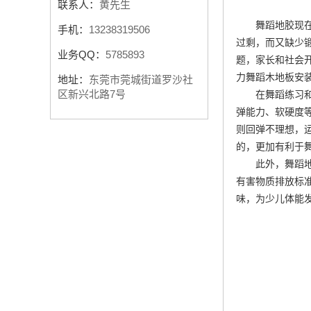
联系人：
黄先生
舞蹈地胶现
手机：
13238319506
过剩，而又缺少
业务QQ：
5785893
题，家长和社会
力
舞蹈木地板安
地址：
东莞市莞城街道罗沙社
区新兴北路7号
在舞蹈练习
弹能力、软硬度
则回弹不理想，
的，更加有利于
此外，舞蹈
有害物质排放标
味，为少儿体能