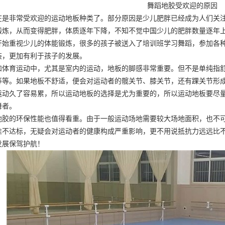
舞蹈地胶受欢迎的原因
在是非常受欢迎的运动地板种类了。部分原因是少儿肥胖已经成为人们关
锻炼，从而变得肥胖，体质逐年下降，不知不觉中国少儿的肥胖数量逐年
开始重视少儿的体能锻炼，很多的孩子被送入了培训班学习舞蹈，参加各
装
，更加有利于孩子的发展。
和体育运动中，尤其是室内的运动，地板的脚感非常重要。但不是单纯指
等等。如果地板不舒适，便会对运动者的髋关节、膝关节，还有踝关节形
运动久了容易累，所以运动地板的选择是尤为重要的，所以运动地板要尽
舞者。
地胶的环保性能也值得看重。由于一般运动场地需要较大场地面积，也不
准不达标，无疑会对运动者的健康构成严重影响，更不用说抵抗力远远比
发展保驾护航！