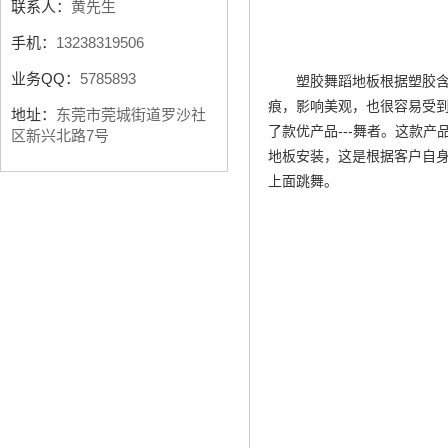
联系人：
黄先生
手机：
13238319506
业务QQ：
5785893
塑胶舞蹈地板根据塑胶
痕，影响美观，也很容易受到
地址：
东莞市莞城街道罗沙社
了款优产品---舞者。这款
区新兴北路7号
地板安装
，这是根据客户自
上面跳舞。