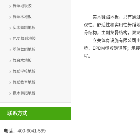
舞蹈地板胶
实木舞蹈地板，只有通
舞蹈木地板
观性、舒适性和实用性
舞蹈
实木舞蹈地板
骨结构，主副龙骨结构，双
PVC舞蹈地胶
立美体育设施有限公司主
垫、EPDM塑胶跑道等；承
塑胶舞蹈地板
程。
舞台木地板
舞蹈学校地板
舞蹈教室地板
枫木舞蹈地板
联系方式
电话：
400-6041-599