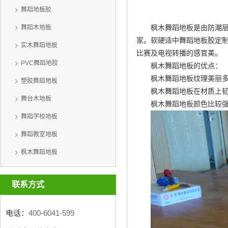
舞蹈地板胶
枫木舞蹈地板是由防潮
舞蹈木地板
家
。软硬适中
舞蹈地板胶定
实木舞蹈地板
比赛及电视转播的感官美。
PVC舞蹈地胶
枫木舞蹈地板的优点：
枫木舞蹈地板纹理美丽
塑胶舞蹈地板
枫木舞蹈地板在材质上
舞台木地板
枫木舞蹈地板颜色比较
舞蹈学校地板
舞蹈教室地板
枫木舞蹈地板
联系方式
电话：
400-6041-599