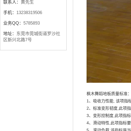
联系人：
黄先生
手机：
13238319506
业务QQ：
5785893
地址：
东莞市莞城街道罗沙社
区新兴北路7号
枫木舞蹈地板质量标准
1、吸收力性能, 该项
2、标准变形韧度,此项
3、变形控制度,此项指
4、滑动特性,此项指标
5、滚动负载,该指标是